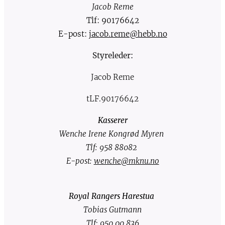
Jacob Reme
Tlf: 90176642
E-post:
jacob.reme@hebb.no
Styreleder:
Jacob Reme
tLF.90176642
Kasserer
Wenche Irene Kongrød Myren
Tlf: 958 88082
E-post:
wenche@mknu.no
Royal Rangers Harestua
Tobias Gutmann
Tlf: 950 00 836