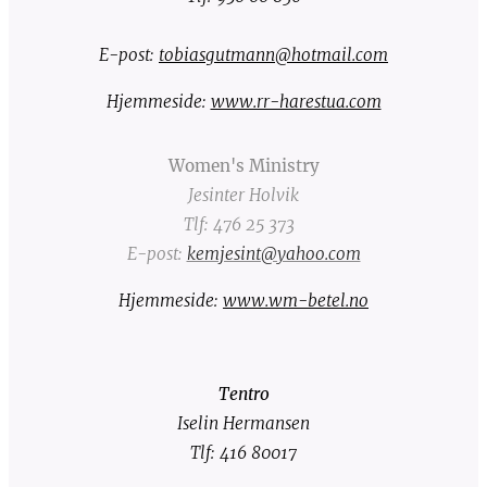
E-post:
tobiasgutmann@hotmail.com
Hjemmeside:
www.rr-harestua.com
Women's Ministry
Jesinter Holvik
Tlf: 476 25 373
E-post:
kemjesint@yahoo.com
Hjemmeside:
www.wm-betel.no
Tentro
Iselin Hermansen
Tlf: 416 80017